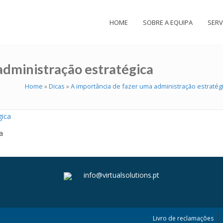
HOME
SOBRE A EQUIPA
SERV
administração estratégica
Home
»
Dicas
»
A importância de fazer uma administração estratég
a
info@virtualsolutions.pt
Livro de reclamações