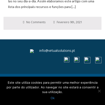
las no seu dia-a-dia. Assim elaboramos este artigo com uma
lista dos principais recursos e funções para […]
No Comments
Fevereiro 9th, 2021
info@virtualsolutions.pt
Livro de reclamações
Este site utiliza cookies para permitir uma melhor experiência
Termos e Condições
por parte do utilizador. Ao navegar no site estará a consentir a
Política de Privacidade e Cookies
sua utilização.
Ok