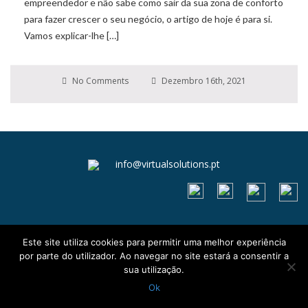
empreendedor e não sabe como sair da sua zona de conforto
para fazer crescer o seu negócio, o artigo de hoje é para si.
Vamos explicar-lhe […]
No Comments
Dezembro 16th, 2021
info@virtualsolutions.pt
Este site utiliza cookies para permitir uma melhor experiência
Livro de reclamações
por parte do utilizador. Ao navegar no site estará a consentir a
Termos e Condições
sua utilização.
Política de Privacidade e Cookies
Ok