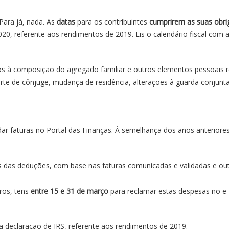
ara já, nada. As
datas
para os contribuintes
cumprirem as suas obri
, referente aos rendimentos de 2019. Eis o calendário fiscal com as
vos à composição do agregado familiar e outros elementos pessoai
te de cônjuge, mudança de residência, alterações à guarda conjunta
dar faturas no Portal das Finanças. À semelhança dos anos anteriores, 
es das deduções, com base nas faturas comunicadas e validadas e out
rros, tens
entre 15 e 31 de março
para reclamar estas despesas no e-
a declaração de IRS, referente aos rendimentos de 2019.