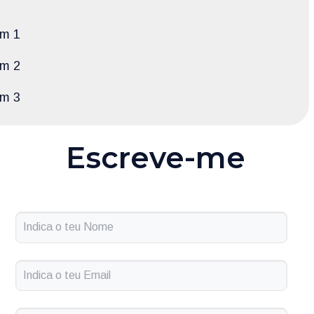
m 1
m 2
m 3
Escreve-me