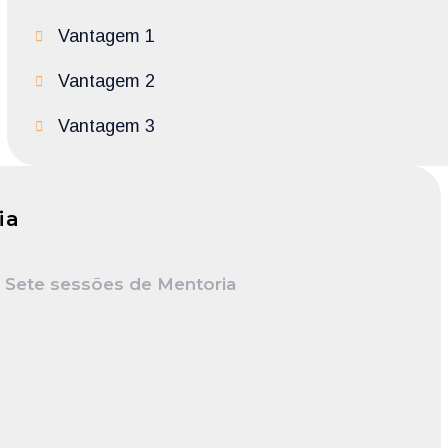
Vantagem 1
Vantagem 2
Vantagem 3
ia
 Sete sessões de Mentoria