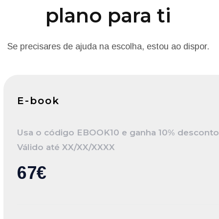
plano para ti
Se precisares de ajuda na escolha, estou ao dispor.
E-book
Usa o código EBOOK10 e ganha 10% desconto 
Válido até XX/XX/XXXX
67€