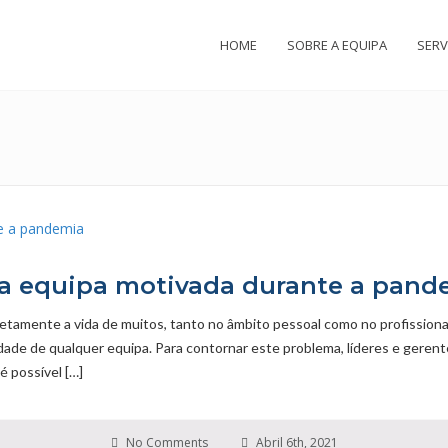
HOME
SOBRE A EQUIPA
SERV
ua equipa motivada durante a pand
retamente a vida de muitos, tanto no âmbito pessoal como no profission
vidade de qualquer equipa. Para contornar este problema, líderes e ger
é possível […]
No Comments
Abril 6th, 2021