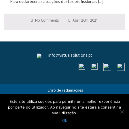
Para esclarecer as atuações destes profissionais […]
No Comments
Abril 26th, 2021
info@virtualsolutions.pt
Livro de reclamações
Termos e Condições
Este site utiliza cookies para permitir uma melhor experiência
Política de Privacidade e Cookies
por parte do utilizador. Ao navegar no site estará a consentir a
sua utilização.
Ok