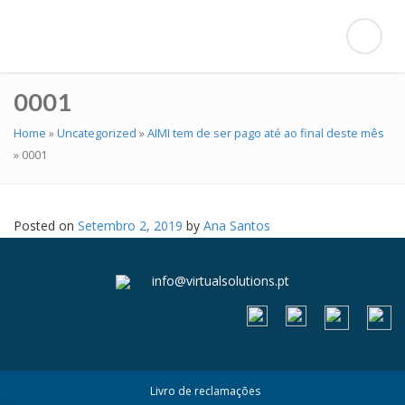
0001
Home
»
Uncategorized
»
AIMI tem de ser pago até ao final deste mês
»
0001
Posted on
Setembro 2, 2019
by
Ana Santos
info@virtualsolutions.pt
Livro de reclamações